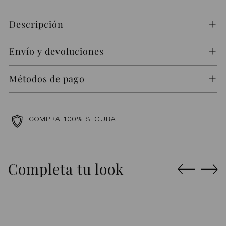
Descripción
Envío y devoluciones
Métodos de pago
COMPRA 100% SEGURA
Añadir
un
Completa tu look
producto
a
la
cesta