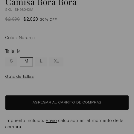
Camisa Bora Bora
SKU: SH98042M
Precio
$2,890
$2,023
30% OFF
normal
Color:
Naranja
Talla:
M
S
M
L
XL
Guía de tallas
AGREGAR AL CARRITO DE COMPRAS
Impuesto incluido.
Envío
calculado en el momento de la
compra.